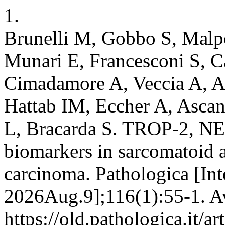
1.
Brunelli M, Gobbo S, Malpe
Munari E, Francesconi S, C
Cimadamore A, Veccia A, An
Hattab IM, Eccher A, Ascan
L, Bracarda S. TROP-2, NE
biomarkers in sarcomatoid a
carcinoma. Pathologica [Int
2026Aug.9];116(1):55-1. Av
https://old.pathologica.it/a